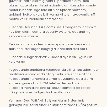
güvenlik , retro alarm güvenlik , paradox alarm , desi
alarm , opax alarm , teknim vionty alarm kusadasi somfy
motor kusadasi ege teta bft nice uptech maxcam ,
goldnet , haikon , kale kilit , yuma kilit , lemaxguvenlik , n11
marka ve ürünlerini kullanmaktadır.
Kusadasi Davutlar Guzelcamli Desi Emergency locksmith
key lock alarm camera security systems day and night
service assistance
Renault dacia sandero stepway megane fluence clio
dokker duster logan lodgy gizli özellikleri aktif edilir.
Kusadasi cilingir anahtar kusadasi aydin en uygun kilit
kale yuma
kuşadasında anahtarcı kuşadasında çilingir kusadasinda
anahtarci kusadasinda cilingir sahil sitelerinde cilingir
kusadasında kameracı alarmcı davutlarda desi alarm
kamera guvenlik acil 7 24 telefon destek kurulum
kusadasi montaj hd ahd full 1080 p kamera set siteler
çilingir ssk sitesi bölgesi lock smith tools
Yeni nesil Desi Wifi Akıllı Ev İşyeri Alarm Sistemimiz
gelmiştir.2019 tarihi itibari ile stoklarımızdadır. 7/24 çözüm