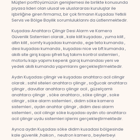
Müşteri portföyümüzün genişlemesi ile birlikte konusunda
piyasa lideri olan ulusal ve uluslararası kuruluşlar ile
işbirliğine giren firmamız, bir çok firmanın Kuşadası Yetkili
Servis ve Bölge Bayilik sorumluluklarını da üstlenmektedir.
Kuşadası Anahtarcı Çilingir Desi Alarm ve Kamera
Güvenlik Sistemleri olarak , kale kilit kuşadası , yuma kilit ,
altın kilit , somfy kuşadası kumanda , ege teta kumanda ,
desi kuşadası kumanda , kuşadası nice ve bft kumanda ,
akıllı site giriş kapısı şifreli tuş takımı kontrol sistemleri ,
motorlu kapı yapımı kepenk garaj kumandası yeni ve
yedek akıllı kumanda yapımlarını gerçekleştirmektedir.
Aydın Kuşadası çilingir ve kuşadası anahtarcı acil cilingir
olarak ; sahil siteleri anahtarcı çilingir , soğucak anahtarcı
çilingir , davutlar anahtarcı çilingir acil , güzelçamlı
anahtarcı çilingir , söke anahtarcı , söke çilingir , soke
cilingir , söke alarm sistemleri , didim söke kamera
sistemleri , aydın anahtar çilingir , didim desi alarm
sistemleri , acil cilingir söke kuşadası aydın oto anahtarcı
acil çilingir uydu sistemleri işlerini gerçekleştirmektedir.
Ayrıca aydın Kuşadası söke didim kusadasi bölgesinde
kale güvenlik ,haikon , neutron kamera , beylerbeyi