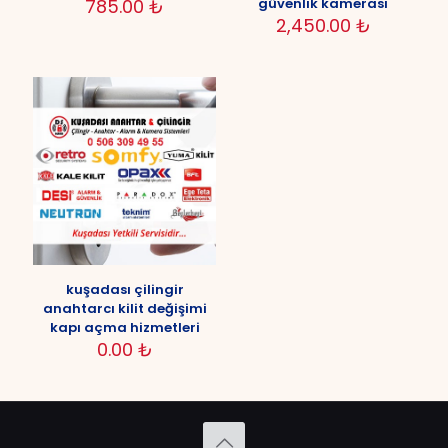
785.00
₺
güvenlik kamerası
2,450.00
₺
İsim
*
E-
posta
*
Daha sonraki yorumlarımda kullanılması için adım, e-
posta adresim ve site adresim bu tarayıcıya
kaydedilsin.
kuşadası çilingir
anahtarcı kilit değişimi
kapı açma hizmetleri
0.00
₺