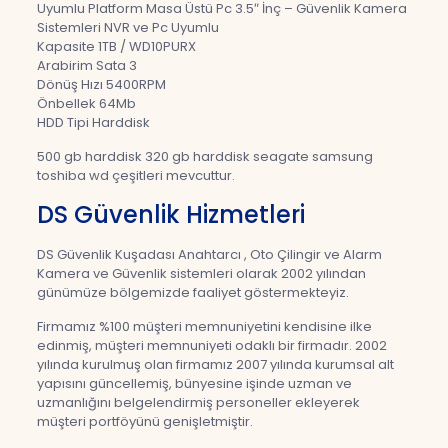
Uyumlu Platform Masa Üstü Pc 3.5″ İnç – Güvenlik Kamera
Sistemleri NVR ve Pc Uyumlu
Kapasite 1TB / WD10PURX
Arabirim Sata 3
Dönüş Hızı 5400RPM
Önbellek 64Mb
HDD Tipi Harddisk
500 gb harddisk 320 gb harddisk seagate samsung
toshiba wd çeşitleri mevcuttur.
DS Güvenlik Hizmetleri
DS Güvenlik Kuşadası Anahtarcı , Oto Çilingir ve Alarm
Kamera ve Güvenlik sistemleri olarak 2002 yılından
günümüze bölgemizde faaliyet göstermekteyiz.
Firmamız %100 müşteri memnuniyetini kendisine ilke
edinmiş, müşteri memnuniyeti odaklı bir firmadır. 2002
yılında kurulmuş olan firmamız 2007 yılında kurumsal alt
yapısını güncellemiş, bünyesine işinde uzman ve
uzmanlığını belgelendirmiş personeller ekleyerek
müşteri portföyünü genişletmiştir.