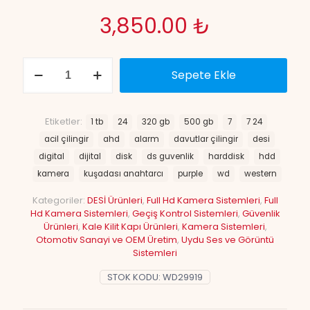
3,850.00
₺
Western
Sepete Ekle
Digital
Purple
WD10PURX
1
Etiketler:
1 tb
24
320 gb
500 gb
7
7 24
TB
acil çilingir
ahd
alarm
davutlar çilingir
desi
3.5"
SATA
digital
dijital
disk
ds guvenlik
harddisk
hdd
HDD
kamera
kuşadası anahtarcı
purple
wd
western
adet
Kategoriler:
DESİ Ürünleri
,
Full Hd Kamera Sistemleri
,
Full
Hd Kamera Sistemleri
,
Geçiş Kontrol Sistemleri
,
Güvenlik
Ürünleri
,
Kale Kilit Kapı Ürünleri
,
Kamera Sistemleri
,
Otomotiv Sanayi ve OEM Üretim
,
Uydu Ses ve Görüntü
Sistemleri
STOK KODU:
WD29919