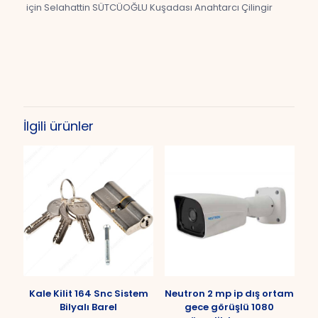
için Selahattin SÜTCÜOĞLU Kuşadası Anahtarcı Çilingir
Değerlendirmeler
Henüz değerlendirme yapılmadı.
“Western Digital Purple WD10PURX 1
TB 3.5″ SATA HDD” için yorum yapan
İlgili ürünler
ilk kişi siz olun
E-posta adresiniz yayınlanmayacak.
Gerekli alanlar
*
ile
işaretlenmişlerdir
Derecelendirmeniz
*
1/5
2/5
3/5
4/5
5/5
yıldız
yıldız
yıldız
yıldız
yıldız
Kale Kilit 164 Snc Sistem
Neutron 2 mp ip dış ortam
Bilyalı Barel
gece görüşlü 1080