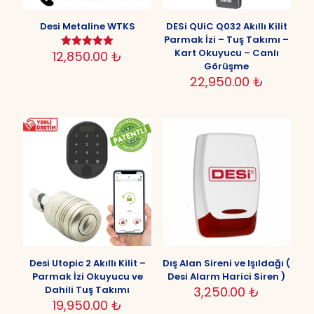
Desi Metaline WTKS
DESi QUiC Q032 Akıllı Kilit
Parmak İzi – Tuş Takımı –
Kart Okuyucu – Canlı
12,850.00
₺
5 üzerinden
5.00
Görüşme
oy aldı
22,950.00
₺
Desi Utopic 2 Akıllı Kilit –
Dış Alan Sireni ve Işıldağı (
Parmak İzi Okuyucu ve
Desi Alarm Harici Siren )
Dahili Tuş Takımı
3,250.00
₺
19,950.00
₺