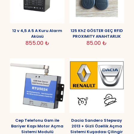
12 v 4,5 A 5 A Kuru Alarm
125 KhZ GÖSTER GEÇ RFID
Aküsü
PROXIMITY ANAHTARLIK
855.00
₺
85.00
₺
Cep Telefonu Gsm ile
Dacia Sandero Stepway
Bariyer Kapı Motor Açma
2013 + Gizli Özellik Açma
Sistemi Modulü
Sistemi Kuşadası Çilingir