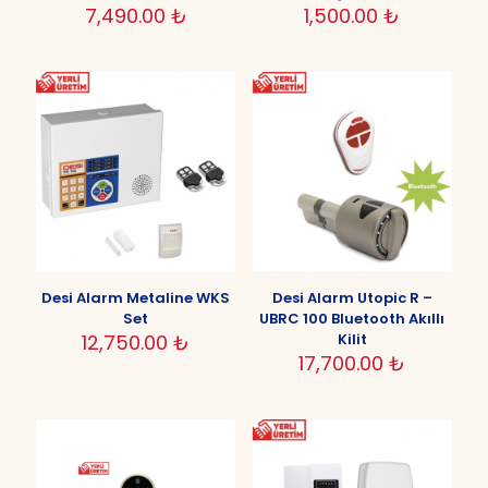
7,490.00
₺
1,500.00
₺
Desi Alarm Metaline WKS
Desi Alarm Utopic R –
Set
UBRC 100 Bluetooth Akıllı
12,750.00
₺
Kilit
17,700.00
₺