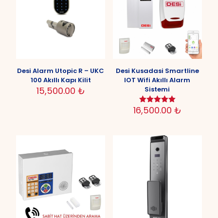
Desi Alarm Utopic R – UKC
Desi Kusadasi Smartline
100 Akıllı Kapı Kilit
IOT Wifi Akıllı Alarm
15,500.00
₺
Sistemi
16,500.00
₺
5 üzerinden
5.00
oy aldı