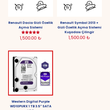
Renault Dacia Gizli Özellik
Renault Symbol 2013 +
Açma Sistemi
Gizli Özellik Açma Sistemi
Kuşadası Çilingir
1,500.00
₺
1,500.00
₺
5 üzerinden
5.00
oy aldı
Western Digital Purple
WD10PURX 1 TB 3.5″ SATA