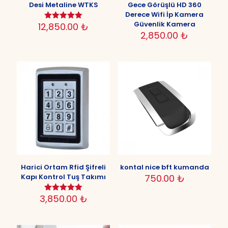
Desi Metaline WTKS
Gece Görüşlü HD 360
Derece Wifi İp Kamera
Güvenlik Kamera
12,850.00
₺
5 üzerinden
5.00
2,850.00
₺
oy aldı
Harici Ortam Rfid Şifreli
kontal nice bft kumanda
Kapı Kontrol Tuş Takımı
750.00
₺
3,850.00
₺
5 üzerinden
5.00
oy aldı