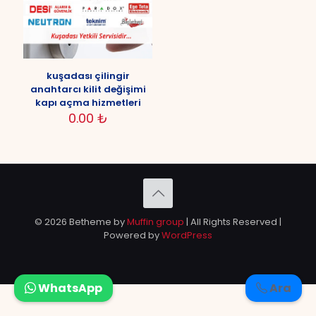
kuşadası çilingir
anahtarcı kilit değişimi
kapı açma hizmetleri
0.00
₺
© 2026 Betheme by
Muffin group
| All Rights Reserved |
Powered by
WordPress
WhatsApp
Ara